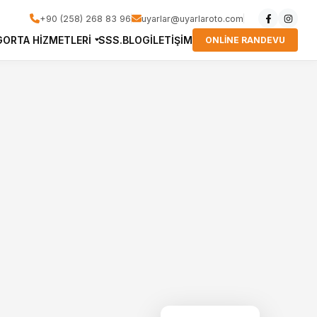
+90 (258) 268 83 96
uyarlar@uyarlaroto.com
GORTA HIZMETLERI
SSS.
BLOG
İLETIŞIM
ONLİNE RANDEVU