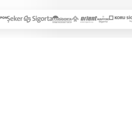
esyonel Çözümler
aporta Boya
Boyasız Onarım