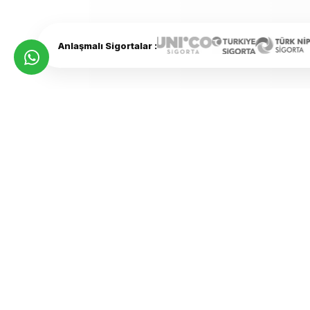
Anlaşmalı Sigortalar :
HİZMETLERİMİZ
Aracınız İçin Prof
Mekanik İşlemler
K